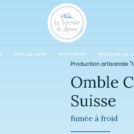
s
Points de vente
Notre histoire
Histoire de nos l
Production artisanale "
Omble C
Suisse
fumée à froid