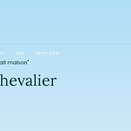
acs
Avis
On en parle
fait maison"
hevalier