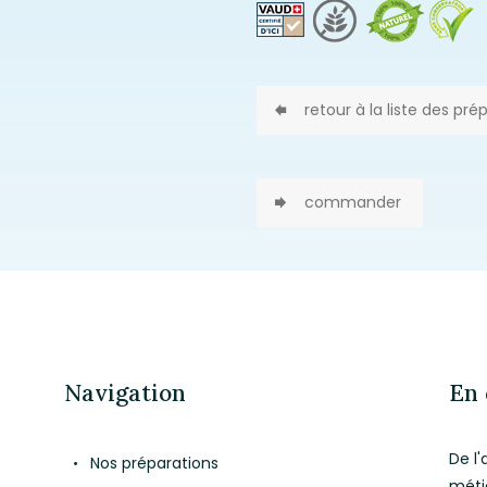
retour à la liste des pré
commander
Navigation
En 
De l'
Nos préparations
méti