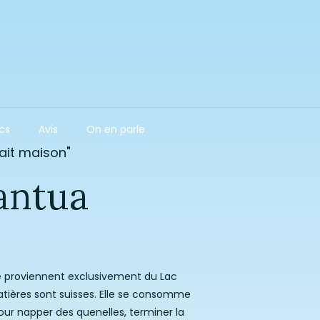
acs
Avis
On en parle
fait maison"
antua
e proviennent exclusivement du Lac
tières sont suisses. Elle se consomme
our napper des quenelles, terminer la