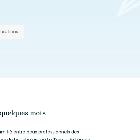
parations
quelques mots
amitié entre deux professionnels des
ers de bouche est né Le Terroir du Léman.